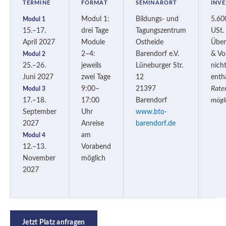
TERMINE
FORMAT
SEMINARORT
INVE
Modul 1:
Bildungs- und
5.600
Modul 1
15.–17.
drei Tage
Tagungszentrum
USt.
April 2027
Module
Ostheide
Über
2–4:
Barendorf e.V.
& Vo
Modul 2
25.–26.
jeweils
Lüneburger Str.
nich
Juni 2027
zwei Tage
12
enth
9:00–
21397
Rate
Modul 3
17.–18.
17:00
Barendorf
mögl
September
Uhr
www.bto-
2027
Anreise
barendorf.de
am
Modul 4
12.–13.
Vorabend
November
möglich
2027
Jetzt Platz anfragen