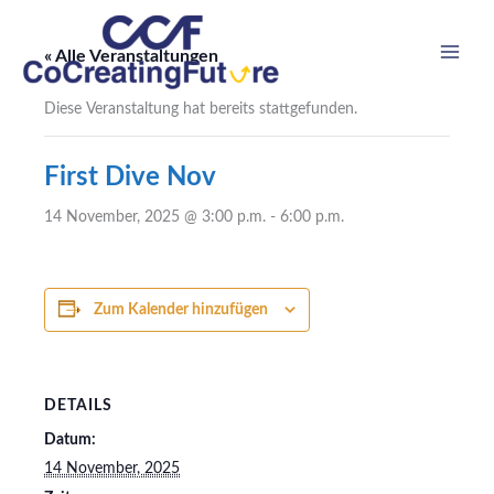
Zum
Inhalt
« Alle Veranstaltungen
springen
Diese Veranstaltung hat bereits stattgefunden.
First Dive Nov
14 November, 2025 @ 3:00 p.m.
-
6:00 p.m.
Zum Kalender hinzufügen
DETAILS
Datum:
14 November, 2025